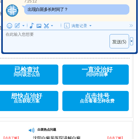
症治疗效果才更加的理想。
7:25:12
出现白斑多长时间了？
医院
白斑能
下一篇:很抱歉没有了
已检查过
一直没治好
问问该怎么治
问问咋回事
想快点治好
点击挂号
点击获取方案
点击看看怎样收费
白斑热点问题
沈阳白癜风医院讲解白癜
【点击了解】
【点击了解】