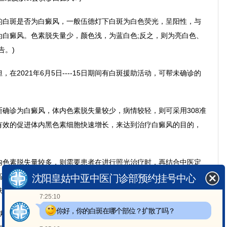
白斑是否为白癜风，一般伍德灯下白斑为白色荧光，呈阳性，与
为白癜风。色素脱失量少，颜色浅，为蓝白色;反之，则为亮白色、
告。)
021年6月5日----15日期间有白斑援助活动，可帮未确诊的
诊为白癜风，体内色素脱失量较少，病情较轻，则可采用308准
有效的促进体内黑色素细胞快速增长，来达到治疗白癜风的目的，
色素脱失量较多，则需要患者在进行照光治疗时，再结合中医定
高电压在白癜风患处打出暂时性的水通道，使药物中的有效成分更
沈阳皇姑中亚中医门诊部预约挂号中心
肤，治疗效果更快。
7:25:10
你好，你的白斑在哪个部位？扩散了吗？
白斑怎么治疗”的简单介绍，不同时期、病情的白斑患者在进行治