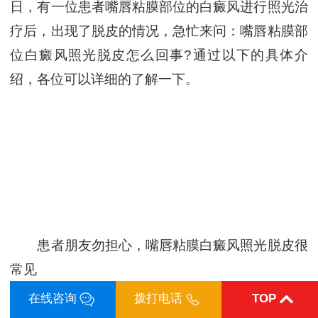
日，有一位患者嘴唇粘膜部位的白癜风进行照光治
疗后，出现了脱皮的情况，急忙来问：嘴唇粘膜部
位白癜风照光脱皮怎么回事?通过以下的具体介
绍，各位可以详细的了解一下。
患者朋友勿担心，嘴唇粘膜白癜风照光脱皮很
常见
白癜风照光脱皮是正常的，由于照光本身会导
在线咨询
拨打电话
TOP
致皮肤中的水分，再加上秋天天气干燥，人体容易