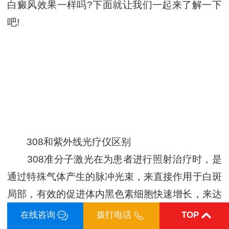
白癜风效果一样吗?下面就让我们一起来了解一下
吧!
308和紫外线光疗仪区别
308准分子激光在为患者进行照射治疗时，是
通过特殊气体产生的脉冲光束，来直接作用于白斑
局部，有效的促进体内黑色素细胞快速增长，来达
到治疗白癜风的目的的。能量等级高、靶向性好，
在线咨询
拨打电话
TOP
无人群、部位限制。一个光斑基本为1.5*1.5，约