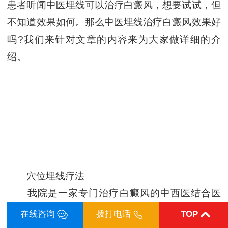
患者听闻中医埋线可以治疗白癜风，想要试试，但
不知道效果如何。那么中医埋线治疗白癜风效果好
吗?我们来针对文章的内容来为大家做详细的介
绍。
穴位埋线疗法
我院是一家专门治疗白癜风的中西医结合医
院，有全面的治疗技术，比如：穴位埋线疗法。穴
在线咨询
拨打电话
TOP
位埋线疗法是将羊肠线埋植于白斑处或身体穴位治