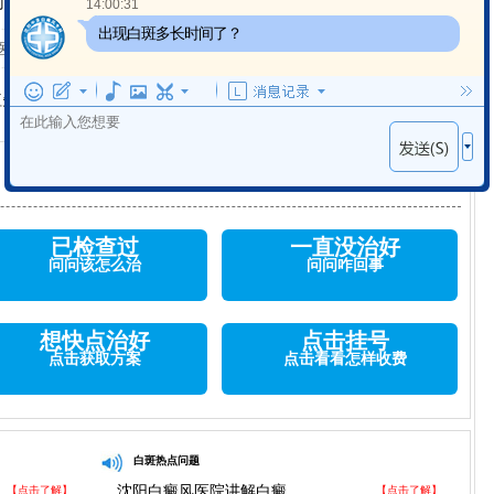
时间。
14:00:31
出现白斑多长时间了？
医院
植失败
下一篇:很抱歉没有了
已检查过
一直没治好
问问该怎么治
问问咋回事
想快点治好
点击挂号
点击获取方案
点击看看怎样收费
白斑热点问题
沈阳白癜风医院讲解白癜
【点击了解】
【点击了解】