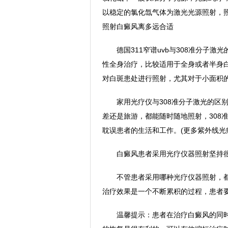
以稳定的氯化氙气体为激光光源照射，照射的
照射白癜风离多远合适
德国311窄谱uvb与308准分子激光的
性全身治疗，比较适用于全身或者半身白
对白斑患处进行照射，尤其对于小面积
家用光疗仪与308准分子激光的区别
差还是旅游，都能随时随地照射，308
耽误患者的生活和工作。(更多紫外线光疗
白癜风患者采用光疗仪器照射坚持
不管患者采用哪种光疗仪器照射，都
治疗效果是一个不断累积的过程，患者
温馨提示：患者在治疗白癜风的同时