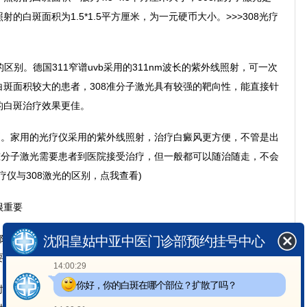
白斑面积为1.5*1.5平方厘米，为一元硬币大小。>>>308光疗
区别。德国311窄谱uvb采用的311nm波长的紫外线照射，可一次
斑面积较大的患者，308准分子激光具有较强的靶向性，能直接针
的白斑治疗效果更佳。
。家用的光疗仪采用的紫外线照射，治疗白癜风更方便，不管是出
准分子激光需要患者到医院接受治疗，但一般都可以随治随走，不会
仪与308激光的区别，点我查看)
很重要
需坚持，白癜风是一种慢性皮肤疾病，不是朝夕就能治疗好的，
沈阳皇姑中亚中医门诊部预约挂号中心
要做好长期治疗的准备，坚持进行治疗，以使白斑尽早恢复健康。
14:00:29
你好，你的白斑在哪个部位？扩散了吗？
，对皮肤做好防护，养成良好作息习惯，科学饮食等，对于白斑