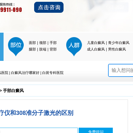
面部
|
颈部
|
手部
儿童白癜风
|
青少年白癜风
腿部
|
肢端
|
背部
成人白癜风
|
男性白癜风
风医院
|
白癜风治疗哪家好
|
白斑专科医院
>
手部白癜风
疗仪和308准分子激光的区别